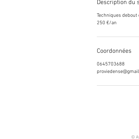
Description du 
Techniques debout e
250 €/an
Coordonnées
0645703688
proviedense@gmai
© As