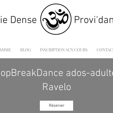
Vie Dense
Provi'da
AMME
BLOG
INSCRIPTION AUX COURS
CONTAC
HopBreakDance ados-adult
Ravelo
Réserver