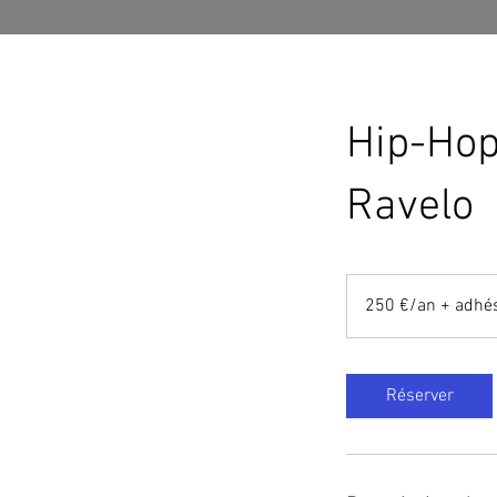
Hip-Hop
Ravelo
250
€/an
250 €/an + adhé
+
adhésion
Réserver