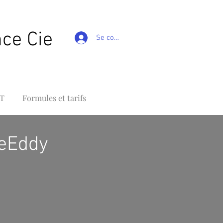
nce Cie
Se connecter
T
Formules et tarifs
eEddy