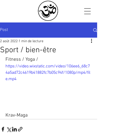
Post
2 août 2022
1 min de lecture
Sport / bien-être
Fitness / Yoga / 
https://video.wixstatic.com/video/106ee6_68c7
4a5ad72c4619b41882fc7b05c94f/1080p/mp4/fil
e.mp4
Krav-Maga