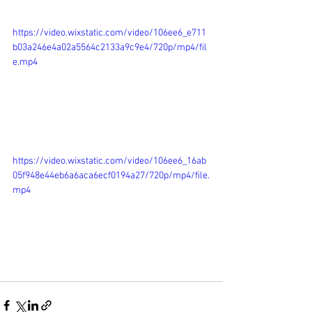
https://video.wixstatic.com/video/106ee6_e711
b03a246e4a02a5564c2133a9c9e4/720p/mp4/fil
e.mp4
https://video.wixstatic.com/video/106ee6_16ab
05f948e44eb6a6aca6ecf0194a27/720p/mp4/file.
mp4