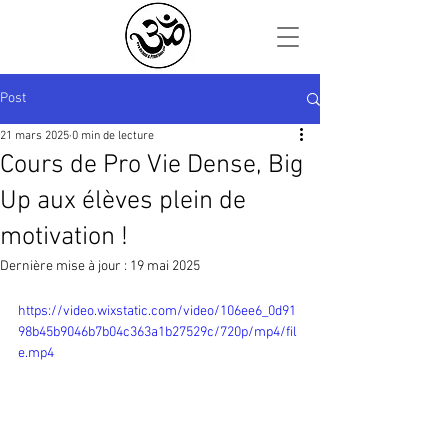
Post
21 mars 2025
0 min de lecture
Cours de Pro Vie Dense, Big
Up aux élèves plein de
motivation !
Dernière mise à jour :
19 mai 2025
https://video.wixstatic.com/video/106ee6_0d91
98b45b9046b7b04c363a1b27529c/720p/mp4/fil
e.mp4